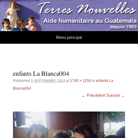
Association Terres
AIDE HUMANITAIRE AU GUATEMALA DEPUIS 1983
Nouvelles
Aller au contenu
Menu principal
enfants La Blanca004
Published
at
1740 × 1158
in
enfants La
3 SEPTEMBRE 2014
Blanca004
← Précédent
Suivant →