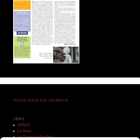
SUIVEZ-NOUS SUR FACEBOOK
LIENS
APAEG
La Hora
Le Guide du Routard