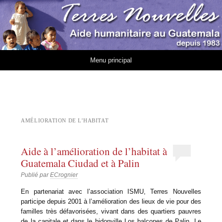
Association Terres
AIDE HUMANITAIRE AU GUATEMALA DEPUIS 1983
Nouvelles
Aller au contenu
Menu principal
AMÉLIORATION DE L’HABITAT
Aide à l’amélioration de l’habitat à
Guatemala Ciudad et à Palin
Publié par
ECrognier
En partenariat avec l’association ISMU, Terres Nouvelles
participe depuis 2001 à l’amélioration des lieux de vie pour des
familles très défavorisées, vivant dans des quartiers pauvres
de la capitale et dans le bidonville Los balcones de Palin. Le