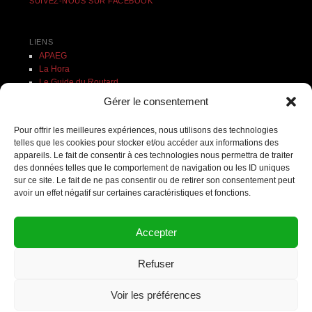
SUIVEZ-NOUS SUR FACEBOOK
LIENS
APAEG
La Hora
Le Guide du Routard
Ministère des Affaires étrangères
Gérer le consentement
Prensa Libre
Pour offrir les meilleures expériences, nous utilisons des technologies
Recherche
telles que les cookies pour stocker et/ou accéder aux informations des
appareils. Le fait de consentir à ces technologies nous permettra de traiter
ON PARLE DE NOUS
des données telles que le comportement de navigation ou les ID uniques
L’Aisne Nouvelle
sur ce site. Le fait de ne pas consentir ou de retirer son consentement peut
avoir un effet négatif sur certaines caractéristiques et fonctions.
Accepter
Refuser
Copyright © 2007 - 2025 Terres Nouvelles - Tous droits réservés
Voir les préférences