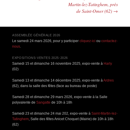
Martin-lez-Tatinghem, près
de Saint-Omer (62)
→
ASSEMBLÉE GÉNÉRALE 2026
Le samedi 24 mars 2026, pour y participer
cliquez-ici
ou
contactez-
nous
.
EXPOSITIONS-VENTES 2025-2026
Samedi 15 et dimanche 16 novembre 2025, expo-vente à
Harly
(02)
Samedi 13 et dimanche 14 décembre 2025, expo-vente à
Ardres
(62), dans la salle des fêtes (face au bureau de poste)
Samedi 28 et dimanche 29 mars 2026, expo-vente à la Salle
polyvalente de
Sangatte
de 10h à 18h
Samedi 23 et dimanche 24 mai 202, expo-vente à
Saint-Martin-lez-
Tatinghem
, Salle des fêtes Anicet Choquet (Mairie) de 10h à 18h
(62)