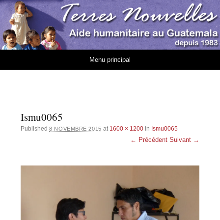
Association Terres
AIDE HUMANITAIRE AU GUATEMALA DEPUIS 1983
Nouvelles
Aller au contenu
Menu principal
Ismu0065
Published
at
1600 × 1200
in
Ismu0065
8 NOVEMBRE 2015
← Précédent
Suivant →