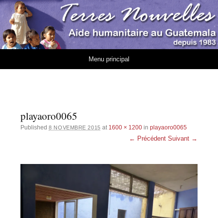
Association Terres
AIDE HUMANITAIRE AU GUATEMALA DEPUIS 1983
Nouvelles
Aller au contenu
Menu principal
playaoro0065
Published
at
1600 × 1200
in
playaoro0065
8 NOVEMBRE 2015
← Précédent
Suivant →