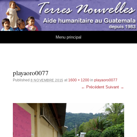
Association Terres
AIDE HUMANITAIRE AU GUATEMALA DEPUIS 1983
Nouvelles
Aller au contenu
Menu principal
playaoro0077
Published
at
1600 × 1200
in
playaoro0077
8 NOVEMBRE 2015
← Précédent
Suivant →