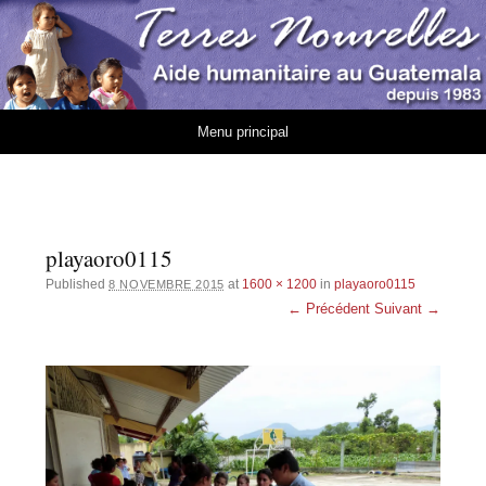
Association Terres
AIDE HUMANITAIRE AU GUATEMALA DEPUIS 1983
Nouvelles
Aller au contenu
Menu principal
playaoro0115
Published
at
1600 × 1200
in
playaoro0115
8 NOVEMBRE 2015
← Précédent
Suivant →