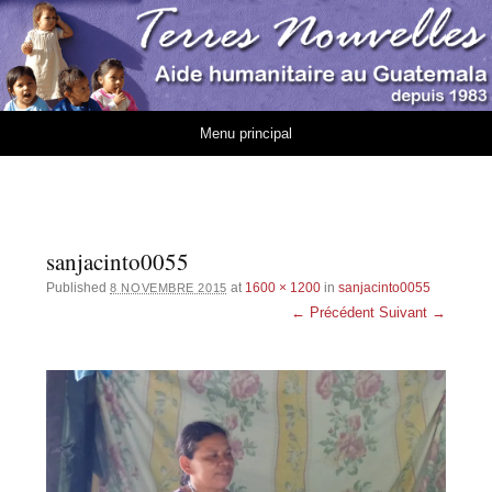
Association Terres
AIDE HUMANITAIRE AU GUATEMALA DEPUIS 1983
Nouvelles
Aller au contenu
Menu principal
sanjacinto0055
Published
at
1600 × 1200
in
sanjacinto0055
8 NOVEMBRE 2015
← Précédent
Suivant →