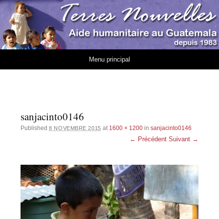
Association Terres
AIDE HUMANITAIRE AU GUATEMALA DEPUIS 1983
Nouvelles
Aller au contenu
Menu principal
sanjacinto0146
Published
at
1600 × 1200
in
sanjacinto0146
8 NOVEMBRE 2015
← Précédent
Suivant →