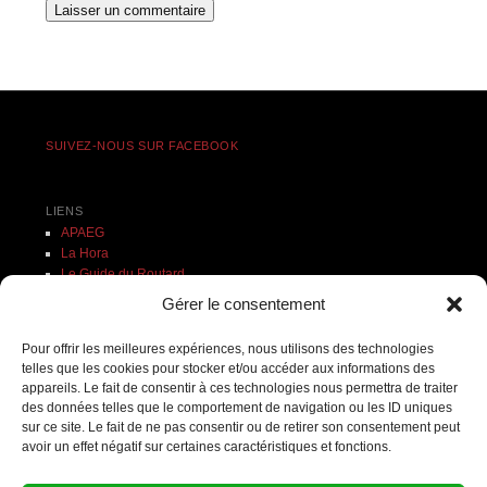
SUIVEZ-NOUS SUR FACEBOOK
LIENS
APAEG
La Hora
Le Guide du Routard
Ministère des Affaires étrangères
Gérer le consentement
Prensa Libre
Pour offrir les meilleures expériences, nous utilisons des technologies
Recherche
telles que les cookies pour stocker et/ou accéder aux informations des
appareils. Le fait de consentir à ces technologies nous permettra de traiter
ON PARLE DE NOUS
des données telles que le comportement de navigation ou les ID uniques
L’Aisne Nouvelle
sur ce site. Le fait de ne pas consentir ou de retirer son consentement peut
avoir un effet négatif sur certaines caractéristiques et fonctions.