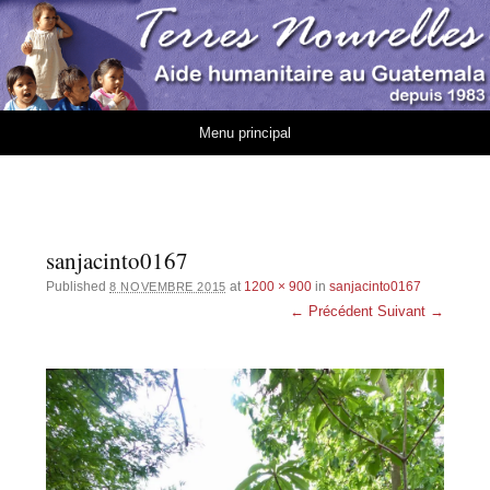
Association Terres
AIDE HUMANITAIRE AU GUATEMALA DEPUIS 1983
Nouvelles
Aller au contenu
Menu principal
sanjacinto0167
Published
at
1200 × 900
in
sanjacinto0167
8 NOVEMBRE 2015
← Précédent
Suivant →