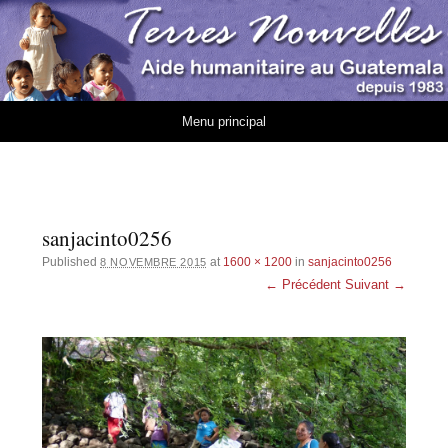
Association Terres
AIDE HUMANITAIRE AU GUATEMALA DEPUIS 1983
Nouvelles
Aller au contenu
Menu principal
sanjacinto0256
Published
at
1600 × 1200
in
sanjacinto0256
8 NOVEMBRE 2015
← Précédent
Suivant →