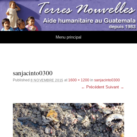
Association Terres
AIDE HUMANITAIRE AU GUATEMALA DEPUIS 1983
Nouvelles
Aller au contenu
Menu principal
sanjacinto0300
Published
at
1600 × 1200
in
sanjacinto0300
8 NOVEMBRE 2015
← Précédent
Suivant →