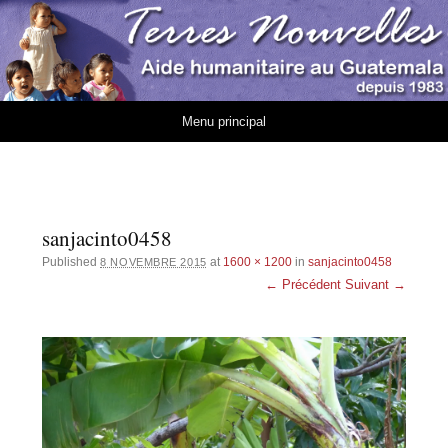
Association Terres
AIDE HUMANITAIRE AU GUATEMALA DEPUIS 1983
Nouvelles
Aller au contenu
Menu principal
sanjacinto0458
Published
at
1600 × 1200
in
sanjacinto0458
8 NOVEMBRE 2015
← Précédent
Suivant →