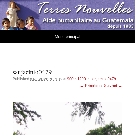
Association Terres
AIDE HUMANITAIRE AU GUATEMALA DEPUIS 1983
Nouvelles
Aller au contenu
Menu principal
sanjacinto0479
Published
at
900 × 1200
in
sanjacinto0479
8 NOVEMBRE 2015
← Précédent
Suivant →