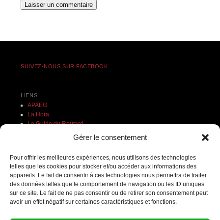
SUIVEZ-NOUS SUR FACEBOOK
LIENS
APAEG
La Hora
Le Guide du Routard
Ministère des Affaires étrangères
Gérer le consentement
Prensa Libre
Pour offrir les meilleures expériences, nous utilisons des technologies
Recherche
telles que les cookies pour stocker et/ou accéder aux informations des
appareils. Le fait de consentir à ces technologies nous permettra de traiter
ON PARLE DE NOUS
des données telles que le comportement de navigation ou les ID uniques
L’Aisne Nouvelle
sur ce site. Le fait de ne pas consentir ou de retirer son consentement peut
avoir un effet négatif sur certaines caractéristiques et fonctions.