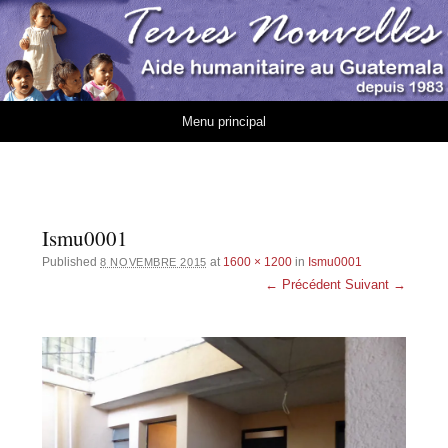
Association Terres
AIDE HUMANITAIRE AU GUATEMALA DEPUIS 1983
Nouvelles
Aller au contenu
Menu principal
Ismu0001
Published
at
1600 × 1200
in
Ismu0001
8 NOVEMBRE 2015
← Précédent
Suivant →