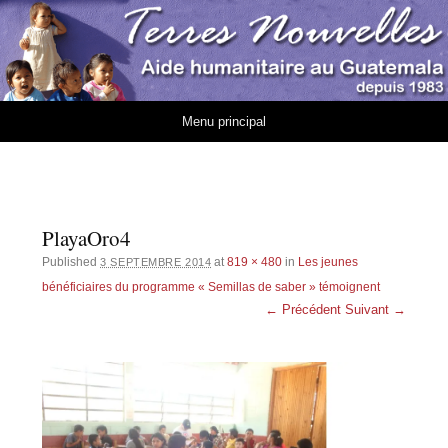
Association Terres
AIDE HUMANITAIRE AU GUATEMALA DEPUIS 1983
Nouvelles
Aller au contenu
Menu principal
PlayaOro4
Published
at
819 × 480
in
Les jeunes
3 SEPTEMBRE 2014
bénéficiaires du programme « Semillas de saber » témoignent
← Précédent
Suivant →